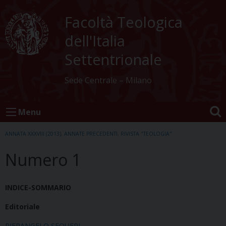
Skip
to
Facoltà Teologica
content
dell'Italia
Settentrionale
Sede Centrale – Milano
Menu
ANNATA XXXVIII (2013)
,
ANNATE PRECEDENTI
,
RIVISTA "TEOLOGIA"
Numero 1
INDICE-SOMMARIO
Editoriale
PIERANGELO SEQUERI