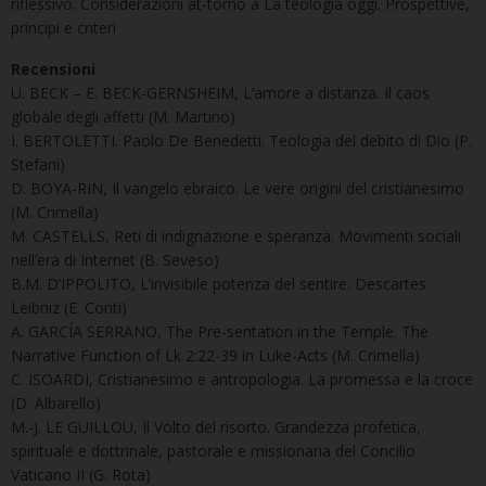
riflessivo. Considerazioni at-torno a La teologia oggi. Prospettive,
principi e criteri
Recensioni
U. BECK – E. BECK-GERNSHEIM, L’amore a distanza. Il caos
globale degli affetti (M. Martino)
I. BERTOLETTI. Paolo De Benedetti. Teologia del debito di Dio (P.
Stefani)
D. BOYA-RIN, Il vangelo ebraico. Le vere origini del cristianesimo
(M. Crimella)
M. CASTELLS, Reti di indignazione e speranza. Movimenti sociali
nell’era di Internet (B. Seveso)
B.M. D’IPPOLITO, L’invisibile potenza del sentire. Descartes
Leibniz (E. Conti)
A. GARCÍA SERRANO, The Pre-sentation in the Temple. The
Narrative Function of Lk 2:22-39 in Luke-Acts (M. Crimella)
C. ISOARDI, Cristianesimo e antropologia. La promessa e la croce
(D. Albarello)
M.-J. LE GUILLOU, Il Volto del risorto. Grandezza profetica,
spirituale e dottrinale, pastorale e missionaria del Concilio
Vaticano II (G. Rota)