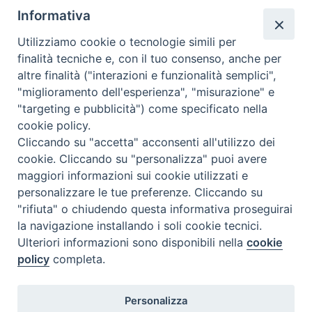
Informativa
Utilizziamo cookie o tecnologie simili per
finalità tecniche e, con il tuo consenso, anche per
altre finalità ("interazioni e funzionalità semplici",
Dove siamo
Privacy Policy
"miglioramento dell'esperienza", "misurazione" e
"targeting e pubblicità") come specificato nella
Chiesa Cattolica Italiana
cookie policy.
Cliccando su "accetta" acconsenti all'utilizzo dei
La Santa Sede
cookie. Cliccando su "personalizza" puoi avere
maggiori informazioni sui cookie utilizzati e
Avepro
personalizzare le tue preferenze. Cliccando su
"rifiuta" o chiudendo questa informativa proseguirai
Servizio nazionale per gli studi superiori di teologia e di
la navigazione installando i soli cookie tecnici.
Ulteriori informazioni sono disponibili nella
cookie
scienze religiose
policy
completa.
Facoltà Teologica dell'Italia Settentrionale
Personalizza
Piazza Paolo VI, 6 - 20121 Milano