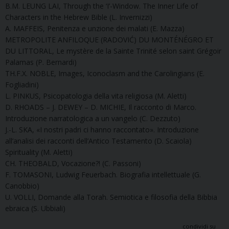
B.M. LEUNG LAI, Through the ‘I’-Window. The Inner Life of
Characters in the Hebrew Bible (L. Invernizzi)
A. MAFFEIS, Penitenza e unzione dei malati (E. Mazza)
METROPOLITE ANFILOQUE (RADOVIĆ) DU MONTÉNÉGRO ET
DU LITTORAL, Le mystère de la Sainte Trinité selon saint Grégoir
Palamas (P. Bernardi)
TH.F.X. NOBLE, Images, Iconoclasm and the Carolingians (E.
Fogliadini)
L. PINKUS, Psicopatologia della vita religiosa (M. Aletti)
D. RHOADS – J. DEWEY – D. MICHIE, Il racconto di Marco.
Introduzione narratologica a un vangelo (C. Dezzuto)
J.-L. SKA, «I nostri padri ci hanno raccontato». Introduzione
all’analisi dei racconti dell’Antico Testamento (D. Scaiola)
Spirituality (M. Aletti)
CH. THEOBALD, Vocazione?! (C. Passoni)
F. TOMASONI, Ludwig Feuerbach. Biografia intellettuale (G.
Canobbio)
U. VOLLI, Domande alla Torah. Semiotica e filosofia della Bibbia
ebraica (S. Ubbiali)
condividi su