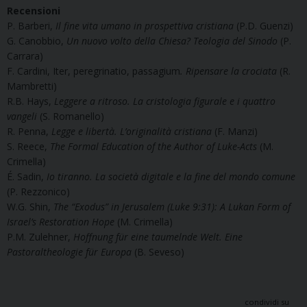
Recensioni
P. Barberi,
Il fine vita umano in prospettiva cristiana
(P.D. Guenzi)
G. Canobbio,
Un nuovo volto della Chiesa? Teologia del Sinodo
(P.
Carrara)
F. Cardini, Iter, peregrinatio, passagium
. Ripensare la crociata
(R.
Mambretti)
R.B. Hays,
Leggere a ritroso. La cristologia figurale e i quattro
vangeli
(S. Romanello)
R. Penna,
Legge e libertà.
L’originalità cristiana
(F. Manzi)
S. Reece,
The Formal Education of the Author of Luke-Acts
(M.
Crimella)
É. Sadin,
Io tiranno. La società digitale e la fine del mondo comune
(P. Rezzonico)
W.G. Shin,
The “Exodus” in Jerusalem (Luke 9:31): A Lukan Form of
Israel’s Restoration Hope
(M. Crimella)
P.M. Zulehner,
Hoffnung für eine taumelnde Welt.
Eine
Pastoraltheologie für Europa
(B. Seveso)
condividi su