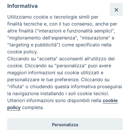
Informativa
Utilizziamo cookie o tecnologie simili per
finalità tecniche e, con il tuo consenso, anche per
altre finalità ("interazioni e funzionalità semplici",
Dove siamo
Privacy Policy
"miglioramento dell'esperienza", "misurazione" e
"targeting e pubblicità") come specificato nella
Chiesa Cattolica Italiana
cookie policy.
Cliccando su "accetta" acconsenti all'utilizzo dei
La Santa Sede
cookie. Cliccando su "personalizza" puoi avere
maggiori informazioni sui cookie utilizzati e
Avepro
personalizzare le tue preferenze. Cliccando su
"rifiuta" o chiudendo questa informativa proseguirai
Servizio nazionale per gli studi superiori di teologia e di
la navigazione installando i soli cookie tecnici.
Ulteriori informazioni sono disponibili nella
cookie
scienze religiose
policy
completa.
Facoltà Teologica dell'Italia Settentrionale
Personalizza
Piazza Paolo VI, 6 - 20121 Milano