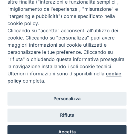
altre finalità ("interazioni e funzionalità semplici",
Dove siamo
Privacy Policy
"miglioramento dell'esperienza", "misurazione" e
"targeting e pubblicità") come specificato nella
Chiesa Cattolica Italiana
cookie policy.
Cliccando su "accetta" acconsenti all'utilizzo dei
La Santa Sede
cookie. Cliccando su "personalizza" puoi avere
maggiori informazioni sui cookie utilizzati e
Avepro
personalizzare le tue preferenze. Cliccando su
"rifiuta" o chiudendo questa informativa proseguirai
Servizio nazionale per gli studi superiori di teologia e di
la navigazione installando i soli cookie tecnici.
Ulteriori informazioni sono disponibili nella
cookie
scienze religiose
policy
completa.
Facoltà Teologica dell'Italia Settentrionale
Personalizza
Piazza Paolo VI, 6 - 20121 Milano
tel. +39 02 86 318 1
Rifiuta
facebook
youtub
ins
Accetta