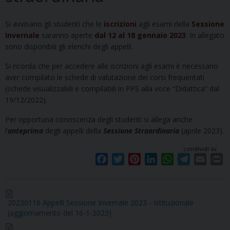
Si avvisano gli studenti che le
iscrizioni
agli esami della
Sessione
Invernale
saranno aperte
dal 12 al 18 gennaio 2023
. In allegato
sono disponibili gli elenchi degli appelli.
Si ricorda che per accedere alle iscrizioni agli esami è necessario
aver compilato le schede di valutazione dei corsi frequentati
(schede visualizzabili e compilabili in PPS alla voce “Didattica” dal
19/12/2022).
Per opportuna conoscenza degli studenti si allega anche
l’
anteprima
degli appelli della
Sessione Straordinaria
(aprile 2023).
condividi su
F
T
P
L
W
T
E
P
a
w
i
i
h
e
m
r
c
i
n
n
a
l
a
i
e
t
t
k
t
e
i
n
20230116 Appelli Sessione Invernale 2023 - Istituzionale
b
t
e
e
s
g
l
t
(aggiornamento del 16-1-2023)
o
e
r
d
A
r