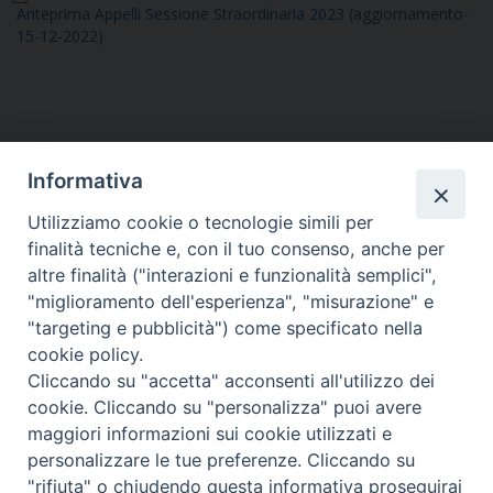
o
r
e
I
p
a
Anteprima Appelli Sessione Straordinaria 2023 (aggiornamento-
k
s
n
p
m
15-12-2022)
t
Informativa
Utilizziamo cookie o tecnologie simili per
finalità tecniche e, con il tuo consenso, anche per
altre finalità ("interazioni e funzionalità semplici",
Dove siamo
Privacy Policy
"miglioramento dell'esperienza", "misurazione" e
"targeting e pubblicità") come specificato nella
Chiesa Cattolica Italiana
cookie policy.
Cliccando su "accetta" acconsenti all'utilizzo dei
La Santa Sede
cookie. Cliccando su "personalizza" puoi avere
maggiori informazioni sui cookie utilizzati e
Avepro
personalizzare le tue preferenze. Cliccando su
"rifiuta" o chiudendo questa informativa proseguirai