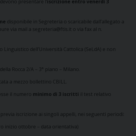
 devono presentare l’
iscrizione
entro venerdì 3
one
disponibile in Segreteria o scaricabile dall’allegato a
e via mail a segreteria@ftis.it o via fax al n.
zio Linguistico dell’Università Cattolica (SeLdA) e non
 della Rocca 2/A – 3° piano – Milano.
tata a mezzo bollettino CBILL.
esse il numero
minimo di 3 iscritti
il test relativo
evia iscrizione ai singoli appelli, nei seguenti periodi:
tro inizio ottobre – data orientativa)