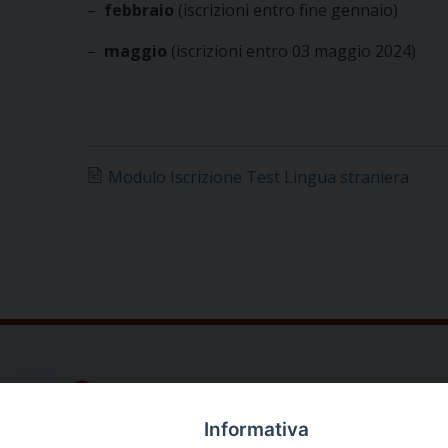
–
febbraio
(iscrizioni entro fine gennaio)
–
maggio
(iscrizioni entro 03 maggio 2024)
Modulo Iscrizione Test Lingua straniera
Dove siamo
Privacy Policy
Informativa