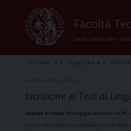
Skip
to
content
Facoltà Teo
Sede Centrale – Mi
CHI SIAMO
SEGRETERIA
OFFERTA
SEGRETERIA
,
SENZA CATEGORIA
Iscrizione ai Test di Ling
Appello di lunedì 20 maggio 2024 (ore 14.30 
Coloro che intendono sostenere il test di livello