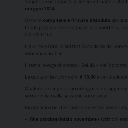
Spagnolo) nell’appello di lunedì 20 maggio 2024
maggio 2024
.
Occorre
compilare e firmare
il
Modulo iscrizi
fondo pagina e riconsegnarlo allo Sportello, oppur
02/72003162.
Il giorno e l’orario del test sono decisi dal Servi
sono modificabili.
Il test si svolgerà presso il SeLdA – Via Morozzo
La quota di iscrizione è di
€ 10,00
e verrà addebi
Qualora un singolo tipo di lingua non raggiung
verrà rinviato alla sessione successiva.
Ricordiamo che i test possono essere sostenuti, pr
–
fine ottobre/inizio novembre
(iscrizioni en