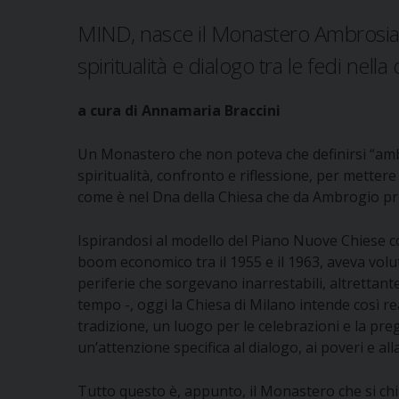
MIND, nasce il Monastero Ambrosi
spiritualità e dialogo tra le fedi nella
a cura di Annamaria Braccini
Un Monastero che non poteva che definirsi “am
spiritualità, confronto e riflessione, per mettere 
come è nel Dna della Chiesa che da Ambrogio pr
Ispirandosi al modello del Piano Nuove Chiese con
boom economico tra il 1955 e il 1963, aveva volut
periferie che sorgevano inarrestabili, altrettant
tempo -, oggi la Chiesa di Milano intende così re
tradizione, un luogo per le celebrazioni e la pregh
un’attenzione specifica al dialogo, ai poveri e alla
Tutto questo è, appunto, il Monastero che si c