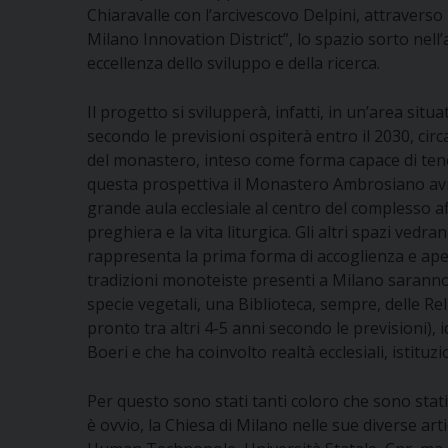
Chiaravalle con l’arcivescovo Delpini, attraverso i
Milano Innovation District”, lo spazio sorto nell
eccellenza dello sviluppo e della ricerca.
Il progetto si svilupperà, infatti, in un’area situ
secondo le previsioni ospiterà entro il 2030, cir
del monastero, inteso come forma capace di tener
questa prospettiva il Monastero Ambrosiano avr
grande aula ecclesiale al centro del complesso a
preghiera e la vita liturgica. Gli altri spazi vedr
rappresenta la prima forma di accoglienza e aper
tradizioni monoteiste presenti a Milano saranno
specie vegetali, una Biblioteca, sempre, delle Re
pronto tra altri 4-5 anni secondo le previsioni), 
Boeri e che ha coinvolto realtà ecclesiali, istituzio
Per questo sono stati tanti coloro che sono stati
è ovvio, la Chiesa di Milano nelle sue diverse arti