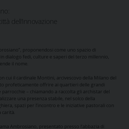
ano:
 città dell’innovazione
brosiano”, proponendosi come uno spazio di
in dialogo fedi, culture e saperi del terzo millennio,
ende il nome.
 cui il cardinale Montini, arcivescovo della Milano del
o profeticamente offrire ai quartieri delle grandi
e parrocchie – chiamando a raccolta gli archistar del
alizzare una presenza stabile, nel solco della
iera, spazi per l’incontro e le iniziative pastorali con
 carità.
hiama Ambrosiano, presentato presso l’abbazia di