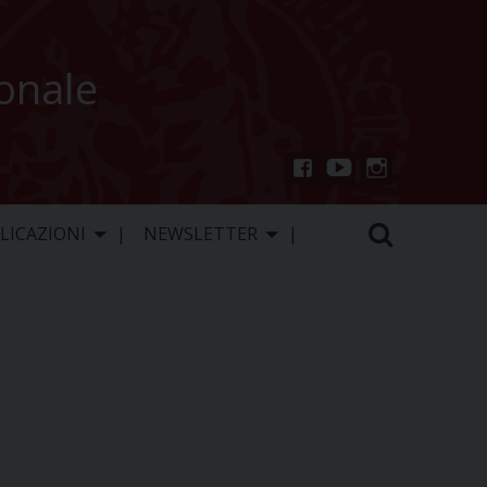
ionale
You
Inst
Fac
Tu
agr
ebo
LICAZIONI
NEWSLETTER
be
am
ok