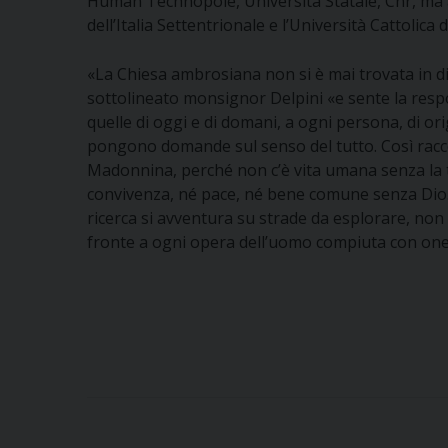
Human Technopole, Università Statale, Cnr, ma a
dell’Italia Settentrionale e l’Università Cattolica
«La Chiesa ambrosiana non si è mai trovata in dif
sottolineato monsignor Delpini «e sente la respon
quelle di oggi e di domani, a ogni persona, di orig
pongono domande sul senso del tutto. Così raccont
Madonnina, perché non c’è vita umana senza la tr
convivenza, né pace, né bene comune senza Dio. 
ricerca si avventura su strade da esplorare, non 
fronte a ogni opera dell’uomo compiuta con ones