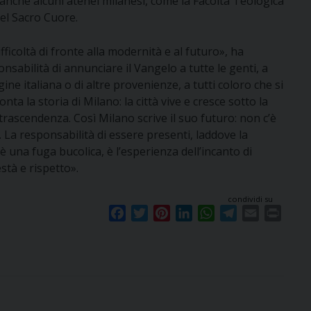
nche alcuni atenei milanesi, come la Facoltà Teologica
 del Sacro Cuore.
ficoltà di fronte alla modernità e al futuro», ha
sabilità di annunciare il Vangelo a tutte le genti, a
ine italiana o di altre provenienze, a tutti coloro che si
a la storia di Milano: la città vive e cresce sotto la
ascendenza. Così Milano scrive il suo futuro: non c’è
La responsabilità di essere presenti, laddove la
è una fuga bucolica, è l’esperienza dell’incanto di
tà e rispetto».
condividi su
F
T
P
L
W
T
E
P
a
w
i
i
h
e
m
r
c
i
n
n
a
l
a
i
e
t
t
k
t
e
i
n
b
t
e
e
s
g
l
t
o
e
r
d
A
r