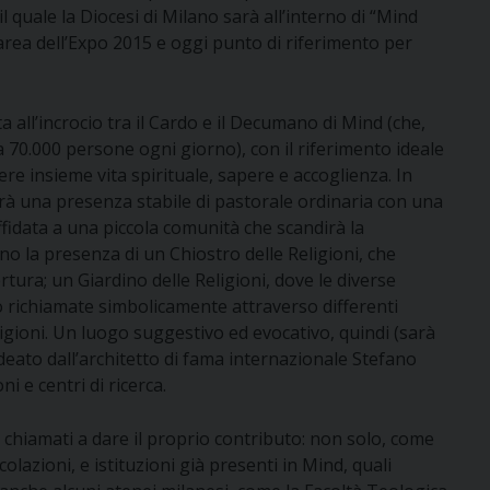
l quale la Diocesi di Milano sarà all’interno di “Mind
’area dell’Expo 2015 e oggi punto di riferimento per
ata all’incrocio tra il Cardo e il Decumano di Mind (che,
ca 70.000 persone ogni giorno), con il riferimento ideale
e insieme vita spirituale, sapere e accoglienza. In
à una presenza stabile di pastorale ordinaria con una
ffidata a una piccola comunità che scandirà la
anno la presenza di un Chiostro delle Religioni, che
tura; un Giardino delle Religioni, dove le diverse
 richiamate simbolicamente attraverso differenti
ligioni. Un luogo suggestivo ed evocativo, quindi (sarà
ideato dall’architetto di fama internazionale Stefano
ni e centri di ricerca.
 chiamati a dare il proprio contributo: non solo, come
colazioni, e istituzioni già presenti in Mind, quali