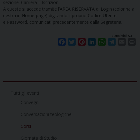
sezione: Carriera – Iscrizioni.
A queste si accede tramite l’AREA RISERVATA di Login (colonna a
destra in Home-page) digitando il proprio Codice Utente
e Password, comunicati precedentemente dalla Segreteria.
condividi su
F
T
P
L
W
T
E
P
a
w
i
i
h
e
m
r
c
i
n
n
a
l
a
i
e
t
t
k
t
e
i
n
b
t
e
e
s
g
l
t
o
e
r
d
A
r
o
r
e
I
p
a
Tutti gli eventi
k
s
n
p
m
t
Convegni
Conversazioni teologiche
Corsi
Giornata di Studio