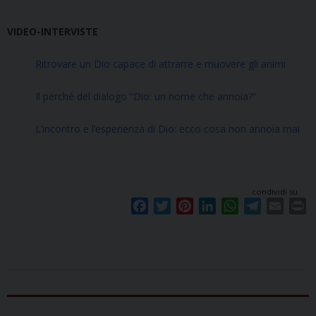
VIDEO-INTERVISTE
Ritrovare un Dio capace di attrarre e muovere gli animi
Il perché del dialogo “Dio: un nome che annoia?”
L’incontro e l’esperienza di Dio: ecco cosa non annoia mai
condividi su
F
T
P
L
W
T
E
P
a
w
i
i
h
e
m
r
c
i
n
n
a
l
a
i
e
t
t
k
t
e
i
n
b
t
e
e
s
g
l
t
o
e
r
d
A
r
o
r
e
I
p
a