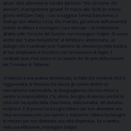
alcuni: oltre all’evento in Facoltà dal titolo “Dio: un nome che
annoia?”, in programma giovedì 19 marzo alle 18.00 (lo stesso
giorno dell’Open Day) – con la saggista Teresa Bartolomei, il
teologo don Alberto Cozzi, Elio Franzini, già rettore dell’Università
Statale di Milano e monsignor Luca Bressan – la meditazione
all’alba sulle Terrazze del Duomo con monsignor Delpini. Di scena
anche due “Cene monastiche” al Refettorio ambrosiano, un
dialogo con il cardinale José Tolentino de Mendonça nella basilica
di San Simpliciano e l’incontro con l’arcivescovo di Algeri, il
cardinale Jean-Paul Vesco in occasione dei 30 anni dell’uccisione
dei 7 monaci di Tibhirine.
«Il silenzio è una pratica dimenticata, la follia che insidia la città è
l’aggressività, la frenesia che divora gli uomini dentro un
meccanismo inarrestabile, la diseguaglianza che non riesce a
sentire la responsabilità. C’è, allora, bisogno di silenzio perché la
città non sia quella della chiacchiera, della banalità, del disturbo
reciproco. E di poesia ha bisogno Milano per non diventare una
città raccontata solo con numeri e statistiche. Milano ha bisogno
di mistero per non diventare una città disperata», ha scandito,
nella sua riflessione, monsignor Delpini.