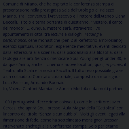
Comune di Milano, che ha ospitato la conferenza stampa di
presentazione nella prestigiosa Sala dell’Orologio di Palazzo
Marino. Tra i convenuti, l’Arcivescovo e il rettore dell’Ateneo Elena
Beccalli. Titolo e tema portante di quest’anno, “Mistero, il canto
del mondo”. E, dunque, mistero sarà, attraverso i 70
appuntamenti in città, tra
lecture
e dialoghi,
reading
e
performance
, cene monastiche (ben 2 al Refettorio ambrosiano),
esercizi spirituali, laboratori, esperienze meditative, eventi dedicati
dalla letteratura alla scienza, dalla psicoanalisi alla filosofia, dalla
teologia alle arti. Senza dimenticare Soul Young per gli under 30, e
da quest’anno, anche il cinema e nuove location, quali,
in primis
, il
Teatro alla Scala e la nostra Facoltà. Il tutto reso possibile grazie
a un collaudato Comitato curatoriale, composto da monsignor
Luca Bressan, Armando Buonaiu-
to, Valeria Cantoni Mamiani e Aurelio Mottola e da molti partner.
100 i protagonisti d’eccezione coinvolti, come lo scrittore Javier
Cercas, che aprirà Soul, presso l’Aula Magna della “Cattolica” con
l’incontro dal titolo “Senza alcun dubbio”. Molti gli eventi legati alla
dimensione di fede, come ha sottolineato monsignor Bressan,
intervenuto anch’egli alla Conferenza stampa. Solo per citarne