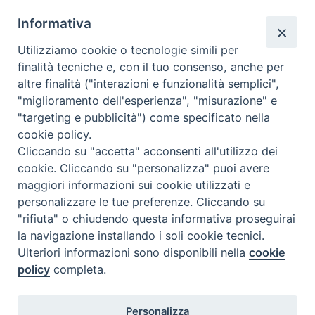
Informativa
Utilizziamo cookie o tecnologie simili per
finalità tecniche e, con il tuo consenso, anche per
altre finalità ("interazioni e funzionalità semplici",
Dove siamo
Privacy Policy
"miglioramento dell'esperienza", "misurazione" e
"targeting e pubblicità") come specificato nella
Chiesa Cattolica Italiana
cookie policy.
Cliccando su "accetta" acconsenti all'utilizzo dei
La Santa Sede
cookie. Cliccando su "personalizza" puoi avere
maggiori informazioni sui cookie utilizzati e
Avepro
personalizzare le tue preferenze. Cliccando su
"rifiuta" o chiudendo questa informativa proseguirai
Servizio nazionale per gli studi superiori di teologia e di
la navigazione installando i soli cookie tecnici.
Ulteriori informazioni sono disponibili nella
cookie
scienze religiose
policy
completa.
Facoltà Teologica dell'Italia Settentrionale
Personalizza