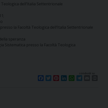
à Teologica dell’Italia Settentrionale
11;
no
 presso la Facoltà Teologica dell’Italia Settentrionale
 della speranza
gia Sistematica presso la Facoltà Teologica
condividi su
F
T
P
L
W
T
E
P
a
w
i
i
h
e
m
r
c
i
n
n
a
l
a
i
e
t
t
k
t
e
i
n
b
t
e
e
s
g
l
t
o
e
r
d
A
r