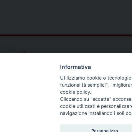
Dove siamo
Privacy Policy
Informativa
Chiesa Cattolica Italiana
Utilizziamo cookie o tecnologie s
funzionalità semplici", "miglior
cookie policy.
La Santa Sede
Cliccando su "accetta" acconsent
cookie utilizzati e personalizza
Avepro
navigazione installando i soli co
Servizio nazionale per gli studi superiori di teolog
Personalizza