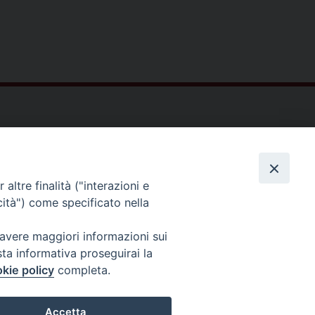
ltà Teologica dell'Italia Settentrionale
Piazza Paolo VI, 6 - 20121 Milano
tel. +39 02 86 318 1
altre finalità ("interazioni e
cità") come specificato nella
facebook
youtube
instagr
 avere maggiori informazioni sui
sta informativa proseguirai la
kie policy
completa.
Accetta