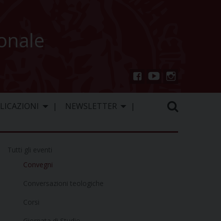
ionale
You
Inst
Fac
Tu
agr
ebo
LICAZIONI
NEWSLETTER
be
am
ok
Tutti gli eventi
Convegni
Conversazioni teologiche
Corsi
Giornata di Studio