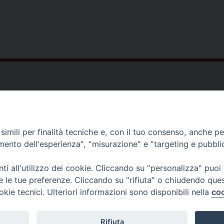
o
r
e
I
p
a
k
s
n
p
m
t
Faco
imili per finalità tecniche e, con il tuo consenso, anche per 
amento dell'esperienza", "misurazione" e "targeting e pubbli
i all'utilizzo dei cookie. Cliccando su "personalizza" puoi
re le tue preferenze. Cliccando su "rifiuta" o chiudendo que
okie tecnici. Ulteriori informazioni sono disponibili nella
coo
ia e di scienze religiose
Rifiuta