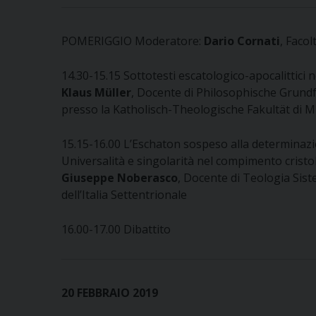
POMERIGGIO Moderatore:
Dario Cornati
, Facol
14.30-15.15 Sottotesti escatologico-apocalittici
Klaus Müller
, Docente di Philosophische Grund
presso la Katholisch-Theologische Fakultät di 
15.15-16.00 L’Eschaton sospeso alla determinazio
Universalità e singolarità nel compimento cristo
Giuseppe Noberasco
, Docente di Teologia Sist
dell’Italia Settentrionale
16.00-17.00 Dibattito
20 FEBBRAIO 2019