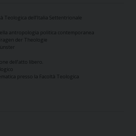
tà Teologica dell’Italia Settentrionale
 nella antropologia politica contemporanea
fragen der Theologie
Münster
ne dell’atto libero.
logico
ematica presso la Facoltà Teologica