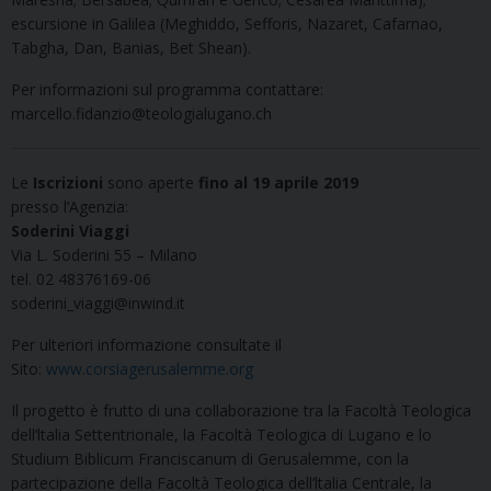
escursione in Galilea (Meghiddo, Sefforis, Nazaret, Cafarnao,
Tabgha, Dan, Banias, Bet Shean).
Per informazioni sul programma contattare:
marcello.fidanzio@teologialugano.ch
Le
Iscrizioni
sono aperte
fino al 19 aprile 2019
presso l’Agenzia:
Soderini Viaggi
Via L. Soderini 55 – Milano
tel. 02 48376169-06
soderini_viaggi@inwind.it
Per ulteriori informazione consultate il
Sito:
www.corsiagerusalemme.org
Il progetto è frutto di una collaborazione tra la Facoltà Teologica
dell’ltalia Settentrionale, la Facoltà Teologica di Lugano e lo
Studium Biblicum Franciscanum di Gerusalemme, con la
partecipazione della Facoltà Teologica dell’ltalia Centrale, la