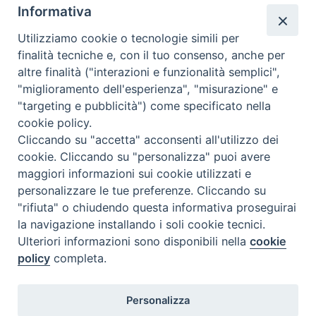
Informativa
Utilizziamo cookie o tecnologie simili per
finalità tecniche e, con il tuo consenso, anche per
altre finalità ("interazioni e funzionalità semplici",
Dove siamo
Privacy Policy
"miglioramento dell'esperienza", "misurazione" e
"targeting e pubblicità") come specificato nella
Chiesa Cattolica Italiana
cookie policy.
Cliccando su "accetta" acconsenti all'utilizzo dei
La Santa Sede
cookie. Cliccando su "personalizza" puoi avere
maggiori informazioni sui cookie utilizzati e
Avepro
personalizzare le tue preferenze. Cliccando su
"rifiuta" o chiudendo questa informativa proseguirai
Servizio nazionale per gli studi superiori di teologia e di
la navigazione installando i soli cookie tecnici.
Ulteriori informazioni sono disponibili nella
cookie
scienze religiose
policy
completa.
Facoltà Teologica dell'Italia Settentrionale
Personalizza
Piazza Paolo VI, 6 - 20121 Milano