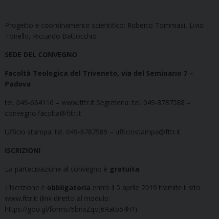
Progetto e coordinamento scientifico: Roberto Tommasi, Livio
Tonello, Riccardo Battocchio
SEDE DEL CONVEGNO
Facoltà Teologica del Triveneto, via del Seminario 7 –
Padova
tel. 049-664116 – www.fttr.it Segreteria: tel. 049-8787588 –
convegno.facolta@fttr.it
Ufficio stampa: tel. 049-8787589 – ufficiostampa@fttr.it
ISCRIZIONI
La partecipazione al convegno è
gratuita
.
L’iscrizione è
obbligatoria
entro il 5 aprile 2019 tramite il sito
www.fttr.it (link diretto al modulo:
https://goo.gl/forms/5bnxZqoJ6Ratb54h1)