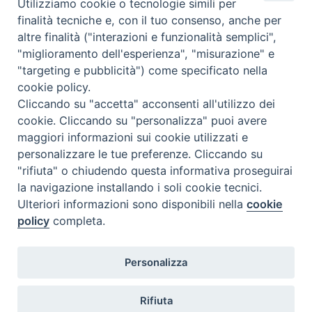
Utilizziamo cookie o tecnologie simili per
finalità tecniche e, con il tuo consenso, anche per
altre finalità ("interazioni e funzionalità semplici",
Dove siamo
Privacy Policy
"miglioramento dell'esperienza", "misurazione" e
"targeting e pubblicità") come specificato nella
Chiesa Cattolica Italiana
cookie policy.
Cliccando su "accetta" acconsenti all'utilizzo dei
La Santa Sede
cookie. Cliccando su "personalizza" puoi avere
maggiori informazioni sui cookie utilizzati e
Avepro
personalizzare le tue preferenze. Cliccando su
"rifiuta" o chiudendo questa informativa proseguirai
Servizio nazionale per gli studi superiori di teologia e di
la navigazione installando i soli cookie tecnici.
Ulteriori informazioni sono disponibili nella
cookie
scienze religiose
policy
completa.
Facoltà Teologica dell'Italia Settentrionale
Personalizza
Piazza Paolo VI, 6 - 20121 Milano
tel. +39 02 86 318 1
Rifiuta