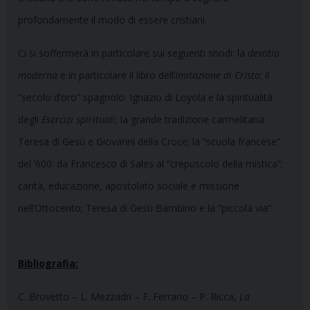
profondamente il modo di essere cristiani.
Ci si soffermerà in particolare sui seguenti snodi: la
devotio
moderna
e in particolare il libro dell’
Imitazione di Cristo
; il
“secolo d’oro” spagnolo: Ignazio di Loyola e la spiritualità
degli
Esercizi spirituali
; la grande tradizione carmelitana:
Teresa di Gesù e Giovanni della Croce; la “scuola francese”
del ’600: da Francesco di Sales al “crepuscolo della mistica”;
carità, educazione, apostolato sociale e missione
nell’Ottocento; Teresa di Gesù Bambino e la “piccola via”.
Bibliografia:
C. Brovetto – L. Mezzadri – F. Ferrario – P. Ricca,
La