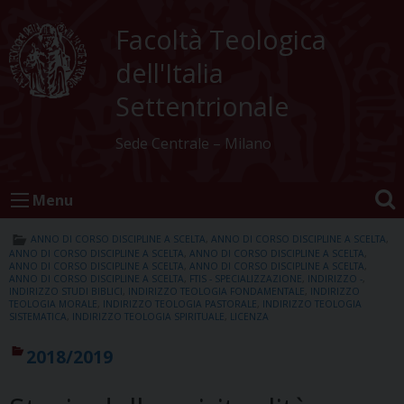
Skip
to
Facoltà Teologica
content
dell'Italia
Settentrionale
Sede Centrale – Milano
Menu
ANNO DI CORSO DISCIPLINE A SCELTA
,
ANNO DI CORSO DISCIPLINE A SCELTA
,
ANNO DI CORSO DISCIPLINE A SCELTA
,
ANNO DI CORSO DISCIPLINE A SCELTA
,
ANNO DI CORSO DISCIPLINE A SCELTA
,
ANNO DI CORSO DISCIPLINE A SCELTA
,
ANNO DI CORSO DISCIPLINE A SCELTA
,
FTIS - SPECIALIZZAZIONE
,
INDIRIZZO -
,
INDIRIZZO STUDI BIBLICI
,
INDIRIZZO TEOLOGIA FONDAMENTALE
,
INDIRIZZO
TEOLOGIA MORALE
,
INDIRIZZO TEOLOGIA PASTORALE
,
INDIRIZZO TEOLOGIA
SISTEMATICA
,
INDIRIZZO TEOLOGIA SPIRITUALE
,
LICENZA
2018/2019