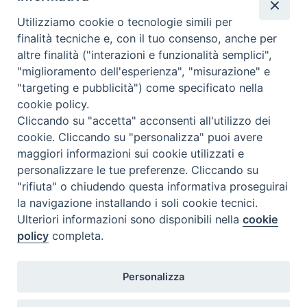
k
s
n
p
m
Utilizziamo cookie o tecnologie simili per
t
finalità tecniche e, con il tuo consenso, anche per
altre finalità ("interazioni e funzionalità semplici",
Dove siamo
Privacy Policy
"miglioramento dell'esperienza", "misurazione" e
"targeting e pubblicità") come specificato nella
Chiesa Cattolica Italiana
cookie policy.
Cliccando su "accetta" acconsenti all'utilizzo dei
La Santa Sede
cookie. Cliccando su "personalizza" puoi avere
maggiori informazioni sui cookie utilizzati e
Avepro
personalizzare le tue preferenze. Cliccando su
"rifiuta" o chiudendo questa informativa proseguirai
Servizio nazionale per gli studi superiori di teologia e di
la navigazione installando i soli cookie tecnici.
Ulteriori informazioni sono disponibili nella
cookie
scienze religiose
policy
completa.
Facoltà Teologica dell'Italia Settentrionale
Personalizza
Piazza Paolo VI, 6 - 20121 Milano
tel. +39 02 86 318 1