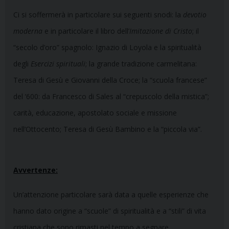
Ci si soffermerà in particolare sui seguenti snodi: la
devotio
moderna
e in particolare il libro dell’
Imitazione di Cristo
; il
“secolo d’oro” spagnolo: Ignazio di Loyola e la spiritualità
degli
Esercizi spirituali
; la grande tradizione carmelitana:
Teresa di Gesù e Giovanni della Croce; la “scuola francese”
del ’600: da Francesco di Sales al “crepuscolo della mistica”;
carità, educazione, apostolato sociale e missione
nell’Ottocento; Teresa di Gesù Bambino e la “piccola via”.
Avvertenze:
Un’attenzione particolare sarà data a quelle esperienze che
hanno dato origine a “scuole” di spiritualità e a “stili” di vita
cristiana che sono rimasti nel tempo a segnare