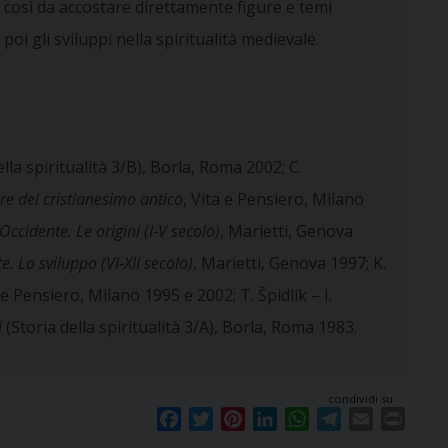
ive, così da accostare direttamente figure e temi
poi gli sviluppi nella spiritualità medievale.
lla spiritualità 3/B), Borla, Roma 2002; C.
e del cristianesimo antico
, Vita e Pensiero, Milano
 Occidente. Le origini (I-V secolo)
, Marietti, Genova
e. Lo sviluppo (VI-XII secolo)
, Marietti, Genova 1997; K.
ta e Pensiero, Milano 1995 e 2002; T. Špidlík – I.
i
(Storia della spiritualità 3/A), Borla, Roma 1983.
condividi su
F
T
P
L
W
T
E
P
a
w
i
i
h
e
m
r