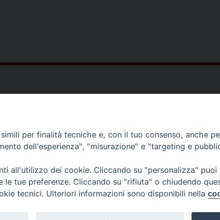
c
i
n
n
a
l
a
i
e
t
t
k
t
e
i
n
b
t
e
e
s
g
l
t
o
e
r
d
A
r
o
r
e
I
p
a
k
s
n
p
m
t
Faco
imili per finalità tecniche e, con il tuo consenso, anche per 
amento dell'esperienza", "misurazione" e "targeting e pubbli
i all'utilizzo dei cookie. Cliccando su "personalizza" puoi
re le tue preferenze. Cliccando su "rifiuta" o chiudendo que
okie tecnici. Ulteriori informazioni sono disponibili nella
coo
ia e di scienze religiose