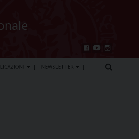
ionale
You
Inst
Fac
Tu
agr
ebo
LICAZIONI
NEWSLETTER
be
am
ok