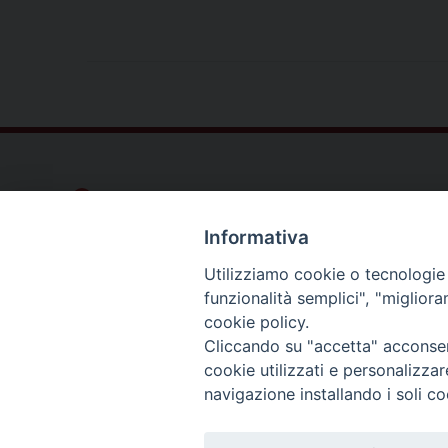
Dove siamo
Privacy Policy
Informativa
Chiesa Cattolica Italiana
Utilizziamo cookie o tecnologie s
funzionalità semplici", "miglior
cookie policy.
La Santa Sede
Cliccando su "accetta" acconsent
cookie utilizzati e personalizza
Avepro
navigazione installando i soli co
Servizio nazionale per gli studi superiori di teolog