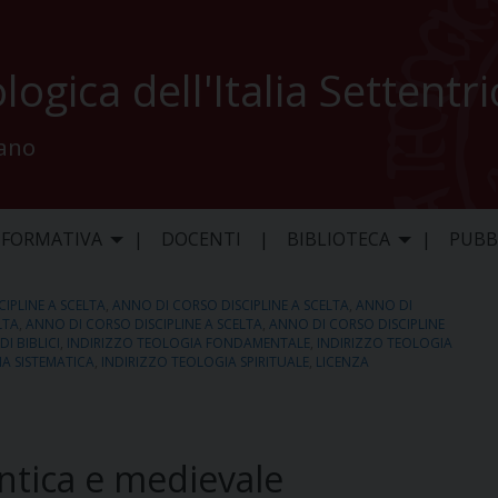
logica dell'Italia Settentr
lano
 FORMATIVA
DOCENTI
BIBLIOTECA
PUBB
IPLINE A SCELTA
,
ANNO DI CORSO DISCIPLINE A SCELTA
,
ANNO DI
LTA
,
ANNO DI CORSO DISCIPLINE A SCELTA
,
ANNO DI CORSO DISCIPLINE
I BIBLICI
,
INDIRIZZO TEOLOGIA FONDAMENTALE
,
INDIRIZZO TEOLOGIA
A SISTEMATICA
,
INDIRIZZO TEOLOGIA SPIRITUALE
,
LICENZA
 antica e medievale