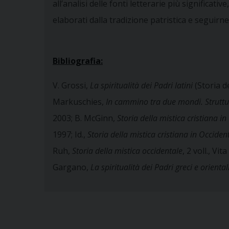
all’analisi delle fonti letterarie più significat
elaborati dalla tradizione patristica e seguirne 
Bibliografia:
V. Grossi,
La spiritualità dei Padri latini
(Storia de
Markuschies,
In cammino tra due mondi. Struttur
2003; B. McGinn,
Storia della mistica cristiana in
1997; Id.,
Storia della mistica cristiana in Occident
Ruh,
Storia della mistica occidentale
, 2 voll., Vi
Gargano,
La spiritualità dei Padri greci e oriental