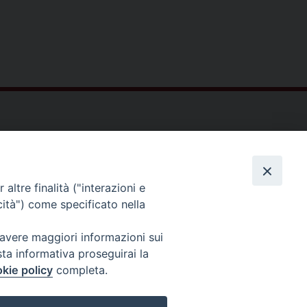
ltà Teologica dell'Italia Settentrionale
Piazza Paolo VI, 6 - 20121 Milano
tel. +39 02 86 318 1
altre finalità ("interazioni e
cità") come specificato nella
facebook
youtube
instagr
 avere maggiori informazioni sui
sta informativa proseguirai la
kie policy
completa.