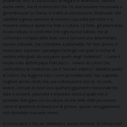
problema. Non si tratta infatti di negare le differenze, talvolta
anche nette, ma di riconoscere che c’è una tensione necessaria e
generativa per la Chiesa. Si tratta di una tensione strutturale, che
sarebbe ingenuo pensare di risolvere una volta per tutte e in
maniera univoca: quella tra fede e cultura. La fede, già plasmatasi
in una cultura, si confronta con ogni nuova cultura, ma al
contempo compito della fede non è sposare una determinata
visione culturale, ma contribuire a plasmarla. Per fare questo è
necessario superare i paradigmi teologici nei quali si rischia di
restare imbrigliati: da una parte quello degli “indietristi” – come li
ha più volte definiti papa Francesco – ovvero di coloro che
confondono la Tradizione con il “tornare indietro”; dall’altra quello
di coloro che leggono tutto come provvidenziale, non sapendo
cogliere anche i limiti che una cultura porta con sé. Occorre,
invece, cercare di tener vivo quell’atteggiamento tensionale tra
dare e ricevere, plasmare e imparare senza il quale non è
possibile dialogare con la cultura. Anche nelle sfide più recenti,
come le questioni di bioetica e di genere, questo atteggiamento
non dovrebbe mai venir meno.
Il rischio però è che, nel mantenere questa tensione, la Chiesa resti