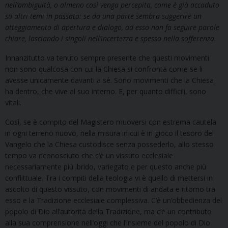
nell’ambiguità, o almeno così venga percepita, come è già accaduto
su altri temi in passato: se da una parte sembra suggerire un
atteggiamento di apertura e dialogo, ad esso non fa seguire parole
chiare, lasciando i singoli nell’incertezza e spesso nella sofferenza.
Innanzitutto va tenuto sempre presente che questi movimenti
non sono qualcosa con cui la Chiesa si confronta come se li
avesse unicamente davanti a sé. Sono movimenti che la Chiesa
ha dentro, che vive al suo interno. E, per quanto difficili, sono
vitali.
Così, se è compito del Magistero muoversi con estrema cautela
in ogni terreno nuovo, nella misura in cui è in gioco il tesoro del
Vangelo che la Chiesa custodisce senza possederlo, allo stesso
tempo va riconosciuto che c’è un vissuto ecclesiale
necessariamente più ibrido, variegato e per questo anche più
conflittuale. Tra i compiti della teologia vi è quello di mettersi in
ascolto di questo vissuto, con movimenti di andata e ritorno tra
esso e la Tradizione ecclesiale complessiva. C’è un’obbedienza del
popolo di Dio all’autorità della Tradizione, ma c’è un contributo
alla sua comprensione nell’oggi che l’insieme del popolo di Dio