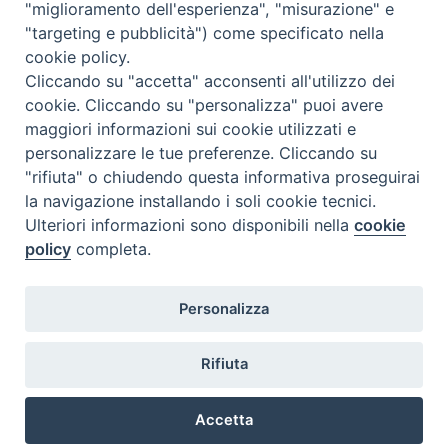
"miglioramento dell'esperienza", "misurazione" e
"targeting e pubblicità") come specificato nella
Chiesa Cattolica Italiana
cookie policy.
Cliccando su "accetta" acconsenti all'utilizzo dei
La Santa Sede
cookie. Cliccando su "personalizza" puoi avere
maggiori informazioni sui cookie utilizzati e
Avepro
personalizzare le tue preferenze. Cliccando su
"rifiuta" o chiudendo questa informativa proseguirai
Servizio nazionale per gli studi superiori di teologia e di
la navigazione installando i soli cookie tecnici.
Ulteriori informazioni sono disponibili nella
cookie
scienze religiose
policy
completa.
Facoltà Teologica dell'Italia Settentrionale
Personalizza
Piazza Paolo VI, 6 - 20121 Milano
tel. +39 02 86 318 1
Rifiuta
facebook
youtub
ins
Accetta