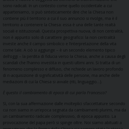
sono radicali. In un contesto come quello occidentale a cui
apparteniamo, si può sinteticamente dire che la Chiesa non
contiene più il territorio a cui il suo annuncio si rivolge, ma è il
territorio a contenere la Chiesa: essa è una delle tante realtà
sociali e istituzionali. Questa prospettiva nuova, di non centralità,
non è appunto solo di carattere geografico: la non centralità
investe anche il campo simbolico e l’interpretazione della vita
come tale. A ciò si aggiunge – è un secondo elemento tipico
dell’oggi – la perdita di fiducia verso la Chiesa, anche a causa degli
scandali che l’hanno investita in questi ultimi anni. Si tratta di un
fenomeno complesso e diffuso, che richiede un lavoro profondo
di ri-acquisizione di significatività delle persone, ma anche delle
mediazioni di cui la Chiesa si avvale (riti, linguaggio…).
È questo il cambiamento di epoca di cui parla Francesco?
Sì, con la sua affermazione dalle molteplici sfaccettature secondo
cui non siamo in un’epoca segnata da cambiamenti plurimi, ma da
un cambiamento radicale complessivo, di epoca appunto. La
provocazione del papa però si spinge oltre. Noi siamo abituati a
immaginare che la forma della Chiesa sia sempre stata la stessa,