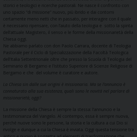
storici e teologici e ricerche pastorali. Ne nasce il confronto con
uno spazio “di missione” nuovo, più ibrido e dai contorni
certamente meno netti che in passato, per interagire con il quale
è necessario ripensare, con l’aiuto della teologia e
sotto la spinta
dell’attuale Magistero, il senso e le forme della missionarietà della
Chiesa oggi.
Ne abbiamo parlato con don Paolo Carrara, docente di Teologia
Pastorale per il Ciclo di Specializzazione della Facoltà Teologica
dell
’
Italia Settentrionale oltre che presso la Scuola di Teologia del
Seminario di Bergamo e l
’
Istituto Superiore di Scienze Religiose di
Bergamo e che
del volume è curatore e autore.
La Chiesa sin dalle sue origini è missionaria. Ma se l’annuncio è
connaturato alla sua esistenza, quali sono le novità nel parlare di
missionarietà, oggi?
La missione della Chiesa è sempre la stessa: l’annuncio e la
testimonianza del Vangelo. Al contempo, essa è sempre nuova,
perché nuove sono le persone, la storia e la cultura a cui Dio si
rivolge e dunque a cui la Chiesa è inviata. Oggi questa tensione tra
antico e nuovo è soggetta ad elementi di trasformazione che