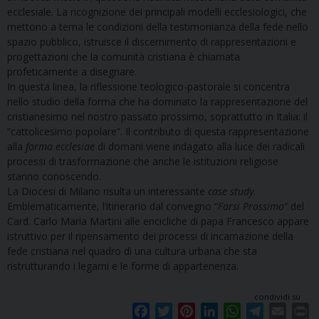
ecclesiale. La ricognizione dei principali modelli ecclesiologici, che
mettono a tema le condizioni della testimonianza della fede nello
spazio pubblico, istruisce il discernimento di rappresentazioni e
progettazioni che la comunità cristiana è chiamata
profeticamente a disegnare.
In questa linea, la riflessione teologico-pastorale si concentra
nello studio della forma che ha dominato la rappresentazione del
cristianesimo nel nostro passato prossimo, soprattutto in Italia: il
“cattolicesimo popolare”. Il contributo di questa rappresentazione
alla
forma ecclesiae
di domani viene indagato alla luce dei radicali
processi di trasformazione che anche le istituzioni religiose
stanno conoscendo.
La Diocesi di Milano risulta un interessante
case study
.
Emblematicamente, l’itinerario dal convegno “
Farsi Prossimo”
del
Card. Carlo Maria Martini alle encicliche di papa Francesco appare
istruttivo per il ripensamento dei processi di incarnazione della
fede cristiana nel quadro di una cultura urbana che sta
ristrutturando i legami e le forme di appartenenza.
condividi su
F
T
P
L
W
T
E
P