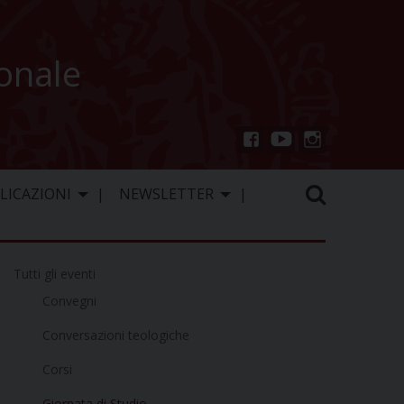
ionale
You
Inst
Fac
Tu
agr
ebo
LICAZIONI
NEWSLETTER
be
am
ok
Tutti gli eventi
Convegni
Conversazioni teologiche
Corsi
Giornata di Studio