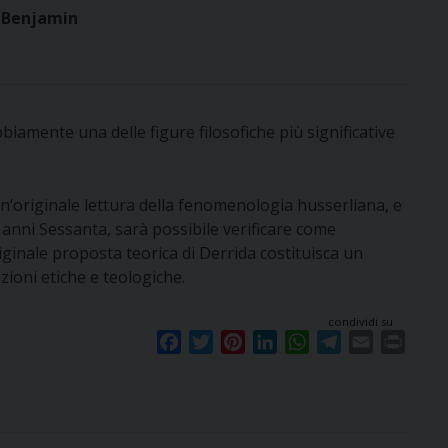
e Benjamin
amente una delle figure filosofiche più significative
 un’originale lettura della fenomenologia husserliana, e
i anni Sessanta, sarà possibile verificare come
riginale proposta teorica di Derrida costituisca un
zioni etiche e teologiche.
condividi su
F
T
P
L
W
T
E
P
a
w
i
i
h
e
m
r
c
i
n
n
a
l
a
i
e
t
t
k
t
e
i
n
b
t
e
e
s
g
l
t