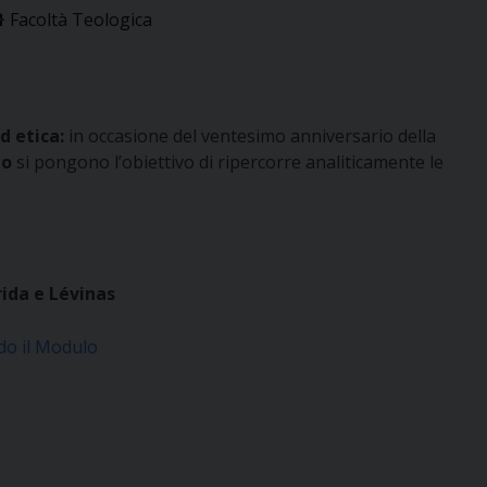
Facoltà Teologica
d etica:
in occasione del ventesimo anniversario della
io
si pongono l’obiettivo di ripercorre analiticamente le
rida e Lévinas
do il Modulo